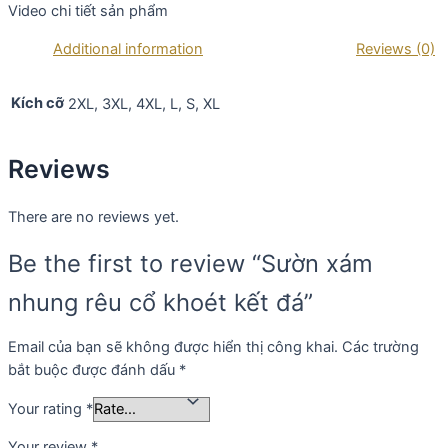
Video chi tiết sản phẩm
kết
đá
Additional information
Reviews (0)
quantity
Kích cỡ
2XL, 3XL, 4XL, L, S, XL
Reviews
There are no reviews yet.
Be the first to review “Sườn xám
nhung rêu cổ khoét kết đá”
Email của bạn sẽ không được hiển thị công khai.
Các trường
bắt buộc được đánh dấu
*
Your rating
*
Your review
*