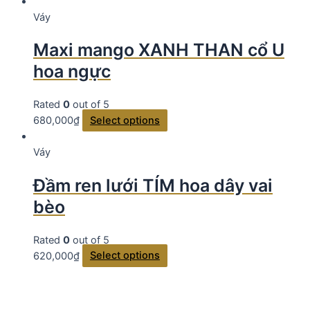
Váy
Maxi mango XANH THAN cổ U
hoa ngực
Rated
0
out of 5
680,000
₫
Select options
Váy
Đầm ren lưới TÍM hoa dây vai
bèo
Rated
0
out of 5
620,000
₫
Select options