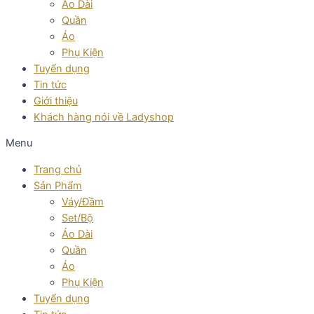
Áo Dài
Quần
Áo
Phụ Kiện
Tuyển dụng
Tin tức
Giới thiệu
Khách hàng nói về Ladyshop
Menu
Trang chủ
Sản Phẩm
Váy/Đầm
Set/Bộ
Áo Dài
Quần
Áo
Phụ Kiện
Tuyển dụng