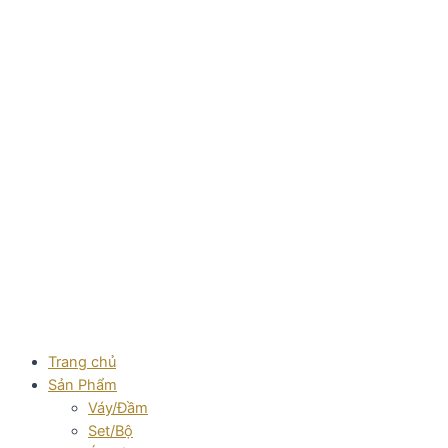
Skip
to
content
Trang chủ
Sản Phẩm
Váy/Đầm
Set/Bộ