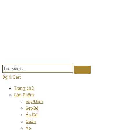
Tìm
Search
kiếm
0
₫
0
Cart
…
Trang chủ
Sản Phẩm
Váy/Đầm
Set/Bộ
Áo Dài
Quần
Áo