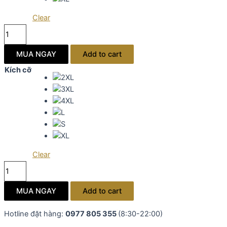
Clear
Sườn
xám
nhung
MUA NGAY
Add to cart
rêu
Kích cỡ
cổ
khoét
kết
đá
quantity
Clear
Sườn
xám
nhung
MUA NGAY
Add to cart
rêu
cổ
Hotline đặt hàng:
0977 805 355
(8:30-22:00)
khoét