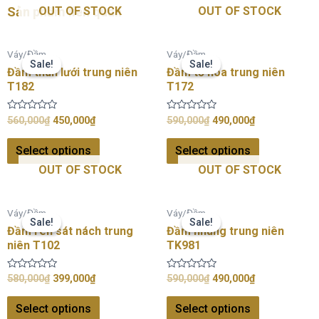
Sản phẩm liên quan
OUT OF STOCK
OUT OF STOCK
Váy/Đầm
Váy/Đầm
Sale!
Sale!
Sale!
Sale!
Đầm thun lưới trung niên
Đầm tơ hoa trung niên
T182
T172
Rated
Rated
560,000
₫
450,000
₫
590,000
₫
490,000
₫
0
0
out
out
of
of
Select options
Select options
5
5
OUT OF STOCK
OUT OF STOCK
Váy/Đầm
Váy/Đầm
Sale!
Sale!
Sale!
Sale!
Đầm ren sát nách trung
Đầm nhung trung niên
niên T102
TK981
Rated
Rated
580,000
₫
399,000
₫
590,000
₫
490,000
₫
0
0
out
out
of
of
Select options
Select options
5
5