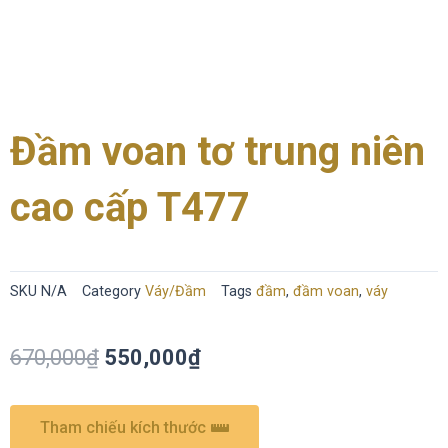
Đầm voan tơ trung niên
cao cấp T477
SKU
N/A
Category
Váy/Đầm
Tags
đầm
,
đầm voan
,
váy
670,000
₫
550,000
₫
Tham chiếu kích thước