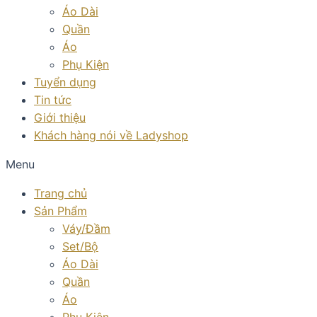
Áo Dài
Quần
Áo
Phụ Kiện
Tuyển dụng
Tin tức
Giới thiệu
Khách hàng nói về Ladyshop
Menu
Trang chủ
Sản Phẩm
Váy/Đầm
Set/Bộ
Áo Dài
Quần
Áo