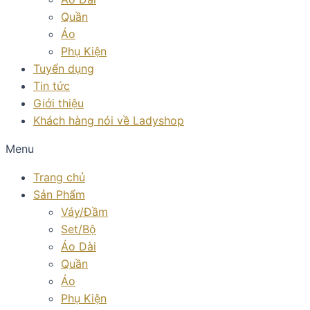
Quần
Áo
Phụ Kiện
Tuyển dụng
Tin tức
Giới thiệu
Khách hàng nói về Ladyshop
Menu
Trang chủ
Sản Phẩm
Váy/Đầm
Set/Bộ
Áo Dài
Quần
Áo
Phụ Kiện