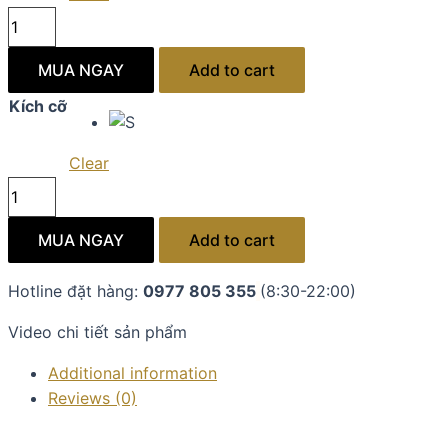
Đầm
suông
voan
MUA NGAY
Add to cart
ĐỎ
Kích cỡ
MẬN
hoa
Clear
mẫu
Đầm
đơn
suông
chân
voan
MUA NGAY
Add to cart
quantity
ĐỎ
MẬN
Hotline đặt hàng:
0977 805 355
(8:30-22:00)
hoa
Video chi tiết sản phẩm
mẫu
đơn
Additional information
chân
Reviews (0)
quantity