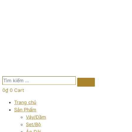
Tìm
Search
kiếm
0
₫
0
Cart
…
Trang chủ
Sản Phẩm
Váy/Đầm
Set/Bộ
Áo Dài