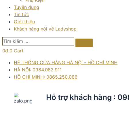
Phụ Kiện
Tuyển dụng
Tin tức
Giới thiệu
Khách hàng nói về Ladyshop
Tìm
Search
kiếm
0
₫
0
Cart
…
HỆ THỐNG CỬA HÀNG HÀ NỘI - HỒ CHÍ MINH
HÀ NỘI: 0984.082.911
HỒ CHÍ MINH: 0865.250.086
Hỗ trợ khách hàng : 0