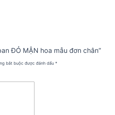
 voan ĐỎ MẬN hoa mẫu đơn chân”
ờng bắt buộc được đánh dấu
*