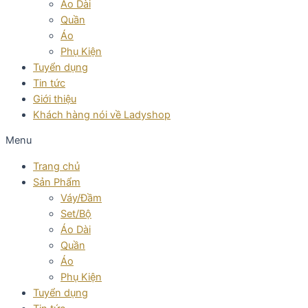
Áo Dài
Quần
Áo
Phụ Kiện
Tuyển dụng
Tin tức
Giới thiệu
Khách hàng nói về Ladyshop
Menu
Trang chủ
Sản Phẩm
Váy/Đầm
Set/Bộ
Áo Dài
Quần
Áo
Phụ Kiện
Tuyển dụng