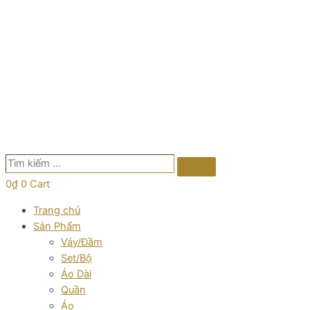
Tìm
Search
kiếm
0
₫
0
Cart
…
Trang chủ
Sản Phẩm
Váy/Đầm
Set/Bộ
Áo Dài
Quần
Áo