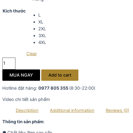
cấp
Kích thước
T458
L
quantity
XL
2XL
3XL
4XL
Clear
Đầm
ren
lưới
MUA NGAY
Add to cart
trung
niên
Hotline đặt hàng:
0977 805 355
(8:30-22:00)
cao
Video chi tiết sản phẩm
cấp
T458
Description
Additional information
Reviews (0)
quantity
Thông tin sản phẩm
:
● Chất liệu:
Ren
cao cấp