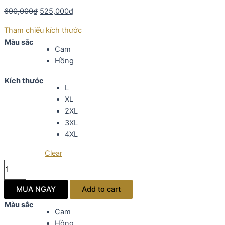
690,000
₫
525,000
₫
Tham chiếu kích thước
Màu sắc
Cam
Hồng
Kích thước
L
XL
2XL
3XL
4XL
Clear
Đầm
ren
lưới
MUA NGAY
Add to cart
trung
Màu sắc
niên
Cam
cao
Hồng