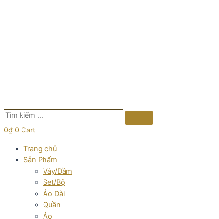
Tìm
Search
kiếm
0
₫
0
Cart
…
Trang chủ
Sản Phẩm
Váy/Đầm
Set/Bộ
Áo Dài
Quần
Áo