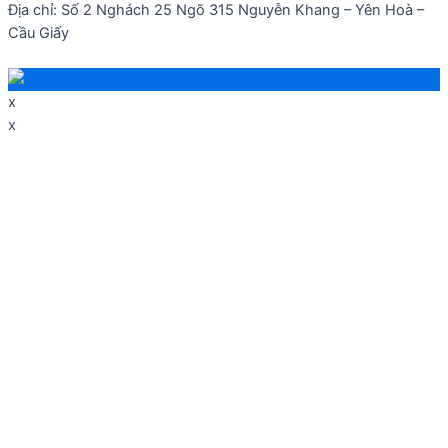
Địa chỉ: Số 2 Nghách 25 Ngõ 315 Nguyễn Khang – Yên Hoà –
Cầu Giấy
x
x