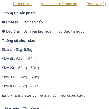
T383
Description
Additional information
Reviews (0)
quantity
Thông tin sản phẩm
:
● Chất liệu:
Ren
cao cấp
● Đặc điểm:
Đầm ren lưới hoa nhí cổ Đức túi ngực
Thông số chọn size
:
Size
L
: 48kg-53kg
Size
XL
: 54kg – 58kg
Size
2XL
: 59kg – 63kg
Size
3XL
: 64kg – 69kg
Size
4XL
: 70kg – 75kg
(Lưu ý : Bảng size có thể thay đổi theo chiều cao )
Màu sắc
Tím, Xanh