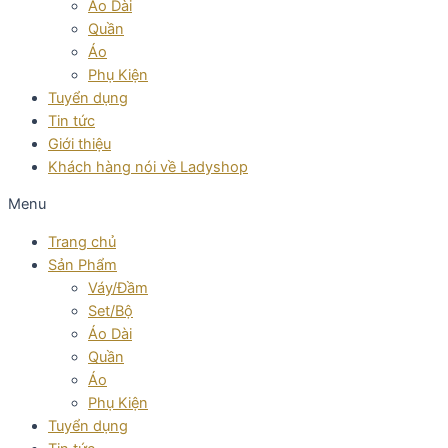
Áo Dài
Quần
Áo
Phụ Kiện
Tuyển dụng
Tin tức
Giới thiệu
Khách hàng nói về Ladyshop
Menu
Trang chủ
Sản Phẩm
Váy/Đầm
Set/Bộ
Áo Dài
Quần
Áo
Phụ Kiện
Tuyển dụng