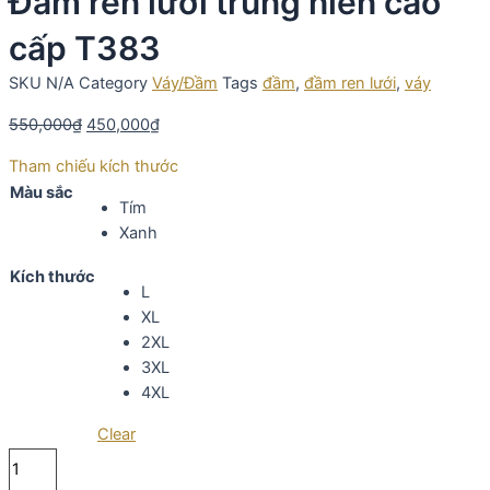
Đầm ren lưới trung niên cao
cấp T383
SKU
N/A
Category
Váy/Đầm
Tags
đầm
,
đầm ren lưới
,
váy
550,000
₫
450,000
₫
Tham chiếu kích thước
Màu sắc
Tím
Xanh
Kích thước
L
XL
2XL
3XL
4XL
Clear
Đầm
ren