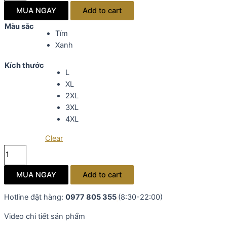
lưới
MUA NGAY
Add to cart
trung
Màu sắc
niên
Tím
cao
Xanh
cấp
Kích thước
T383
L
quantity
XL
2XL
3XL
4XL
Clear
Đầm
ren
lưới
MUA NGAY
Add to cart
trung
niên
Hotline đặt hàng:
0977 805 355
(8:30-22:00)
cao
Video chi tiết sản phẩm
cấp