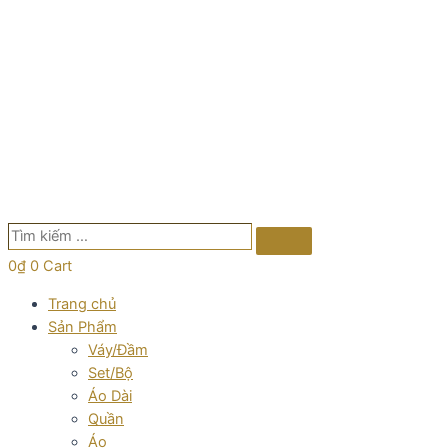
Tìm
Search
kiếm
0
₫
0
Cart
…
Trang chủ
Sản Phẩm
Váy/Đầm
Set/Bộ
Áo Dài
Quần
Áo