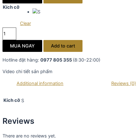
hoa
Kích cỡ
hồng
XANH
Clear
THAN
Đầm
cổ
gấm
tròn
Tafta
MUA NGAY
Add to cart
ly
hoa
quantity
hồng
Hotline đặt hàng:
0977 805 355
(8:30-22:00)
XANH
Video chi tiết sản phẩm
THAN
cổ
Additional information
Reviews (0)
tròn
ly
Kích cỡ
S
quantity
Reviews
There are no reviews yet.