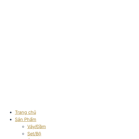
Skip
to
content
Trang chủ
Sản Phẩm
Váy/Đầm
Set/Bộ