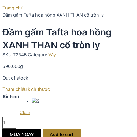
Trang chủ
Đầm gấm Tafta hoa hồng XANH THAN cổ tròn ly
Đầm gấm Tafta hoa hồng
XANH THAN cổ tròn ly
SKU
T254B
Category
Váy
590,000
₫
Out of stock
Tham chiếu kích thước
Kích cỡ
Clear
Đầm
gấm
Tafta
MUA NGAY
Add to cart