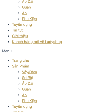
Áo Dài
Quần
Áo
Phụ Kiện
Tuyển dụng
Tin tức
Giới thiệu
Khách hàng nói về Ladyshop
Menu
Trang chủ
Sản Phẩm
Váy/Đầm
Set/Bộ
Áo Dài
Quần
Áo
Phụ Kiện
Tuyển dụng