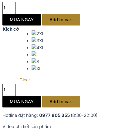
Đầm
voan
ĐEN
MUA NGAY
Add to cart
vai
Kích cỡ
nơ
hồ
điệp
quantity
Clear
Đầm
voan
ĐEN
MUA NGAY
Add to cart
vai
nơ
Hotline đặt hàng:
0977 805 355
(8:30-22:00)
hồ
Video chi tiết sản phẩm
điệp
quantity