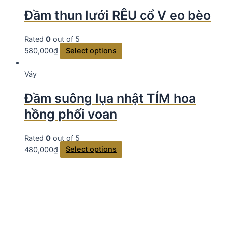
Đầm thun lưới RÊU cổ V eo bèo
Rated
0
out of 5
580,000
₫
Select options
Váy
Đầm suông lụa nhật TÍM hoa
hồng phối voan
Rated
0
out of 5
480,000
₫
Select options