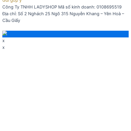
Gửi góp ý
Công Ty TNHH LADYSHOP Mã số kinh doanh: 0108695519
Địa chỉ: Số 2 Nghách 25 Ngõ 315 Nguyễn Khang – Yên Hoà –
Cầu Giấy
x
x