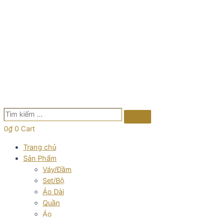
Tìm
Search
kiếm
0
₫
0
Cart
…
Trang chủ
Sản Phẩm
Váy/Đầm
Set/Bộ
Áo Dài
Quần
Áo