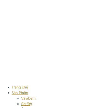
Skip
to
content
Trang chủ
Sản Phẩm
Váy/Đầm
Set/Bộ