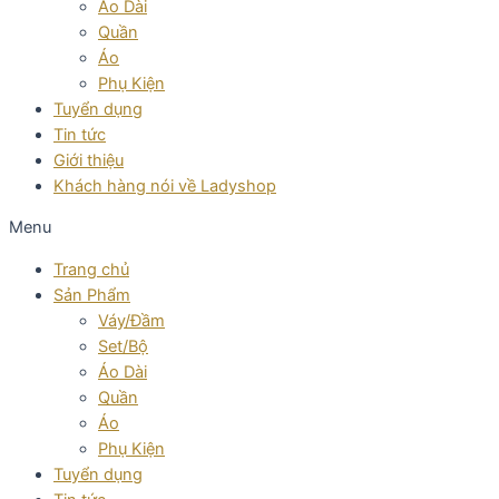
Áo Dài
Quần
Áo
Phụ Kiện
Tuyển dụng
Tin tức
Giới thiệu
Khách hàng nói về Ladyshop
Menu
Trang chủ
Sản Phẩm
Váy/Đầm
Set/Bộ
Áo Dài
Quần
Áo
Phụ Kiện
Tuyển dụng