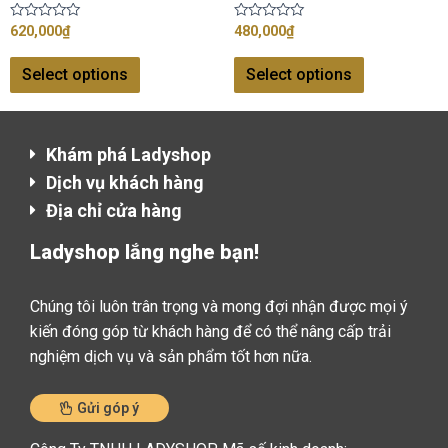
Rated
Rated
620,000
₫
480,000
₫
0
0
out
out
of
of
Select options
Select options
5
5
Khám phá Ladyshop​
Dịch vụ khách hàng​
Địa chỉ cửa hàng
Ladyshop lắng nghe bạn!
Chúng tôi luôn trân trọng và mong đợi nhận được mọi ý
kiến đóng góp từ khách hàng để có thể nâng cấp trải
nghiệm dịch vụ và sản phẩm tốt hơn nữa.
Gửi góp ý