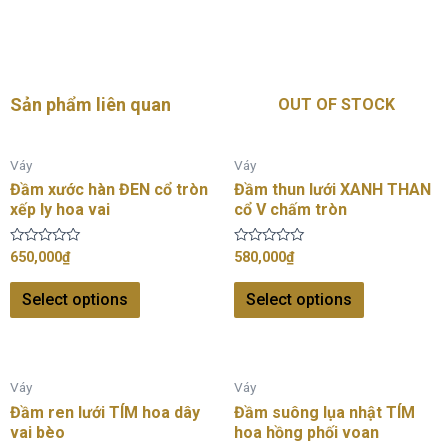
Sản phẩm liên quan
OUT OF STOCK
Váy
Váy
Đầm xước hàn ĐEN cổ tròn
Đầm thun lưới XANH THAN
xếp ly hoa vai
cổ V chấm tròn
Rated
Rated
650,000
₫
580,000
₫
0
0
out
out
of
of
Select options
Select options
5
5
Váy
Váy
Đầm ren lưới TÍM hoa dây
Đầm suông lụa nhật TÍM
vai bèo
hoa hồng phối voan